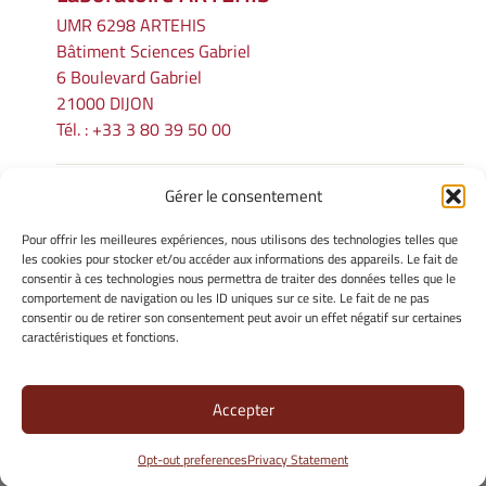
UMR 6298 ARTEHIS
Bâtiment Sciences Gabriel
6 Boulevard Gabriel
21000 DIJON
Tél. : +33 3 80 39 50 00
Gérer le consentement
INFORMATIONS LÉGALES
Pour offrir les meilleures expériences, nous utilisons des technologies telles que
Mentions légales
les cookies pour stocker et/ou accéder aux informations des appareils. Le fait de
consentir à ces technologies nous permettra de traiter des données telles que le
Gérer mes cookies
comportement de navigation ou les ID uniques sur ce site. Le fait de ne pas
Politique de cookies
consentir ou de retirer son consentement peut avoir un effet négatif sur certaines
Déclaration de confidentialité
caractéristiques et fonctions.
Avertissement
Accepter
Site Officiel - ARTEHIS @ 2026
Opt-out preferences
Privacy Statement
Copyright Université de Bourgogne Europe