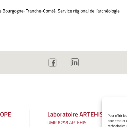
 de Bourgogne-Franche-Comté, Service régional de l’archéologie
ROPE
Laboratoire ARTEHIS
Pour offrir l
pour stocker 
UMR 6298 ARTEHIS
technologies 