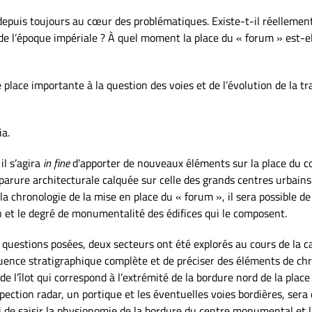
epuis toujours au cœur des problématiques. Existe-t-il réellement
 de l’époque impériale ? À quel moment la place du « forum » est-
place importante à la question des voies et de l’évolution de la 
ia.
il s’agira
in fine
d’apporter de nouveaux éléments sur la place du comp
ne parure architecturale calquée sur celle des grands centres urbain
 la chronologie de la mise en place du « forum », il sera possible 
on et le degré de monumentalité des édifices qui le composent.
questions posées, deux secteurs ont été explorés au cours de la 
ence stratigraphique complète et de préciser des éléments de chron
e l’îlot qui correspond à l’extrémité de la bordure nord de la place
pection radar, un portique et les éventuelles voies bordières, ser
ci de saisir la physionomie de la bordure du centre monumental et