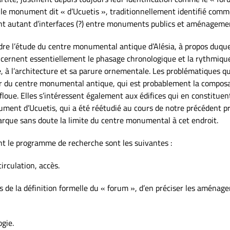
 le monument dit « d’Ucuetis », traditionnellement identifié comm
ent autant d’interfaces (?) entre monuments publics et aménageme
e l’étude du centre monumental antique d’Alésia, à propos duquel
ncernent essentiellement le phasage chronologique et la rythmiq
, à l’architecture et sa parure ornementale. Les problématiques q
ur du centre monumental antique, qui est probablement la compos
floue. Elles s’intéressent également aux édifices qui en constituent
nument d’Ucuetis, qui a été réétudié au cours de notre précédent
arque sans doute la limite du centre monumental à cet endroit.
ent le programme de recherche sont les suivantes :
circulation, accès.
ects de la définition formelle du « forum », d’en préciser les aména
gie.