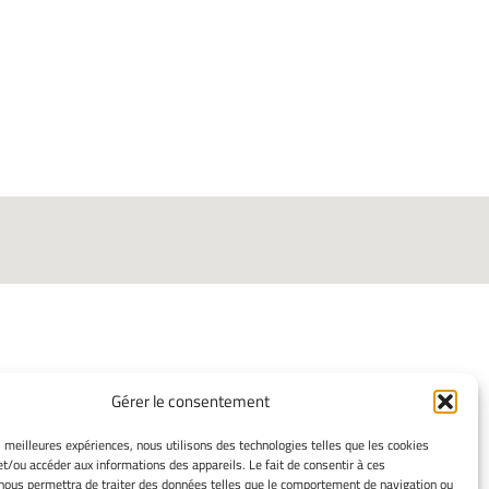
Gérer le consentement
INFORMATIONS LÉGALES
es meilleures expériences, nous utilisons des technologies telles que les cookies
et/ou accéder aux informations des appareils. Le fait de consentir à ces
Mentions légales
nous permettra de traiter des données telles que le comportement de navigation ou