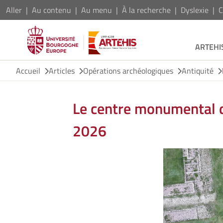
Aller
Au contenu
Au menu
À la recherche
Dyslexie
C
ARTEHI
Accueil
Articles
Opérations archéologiques
Antiquité
Le centre monumental 
2026