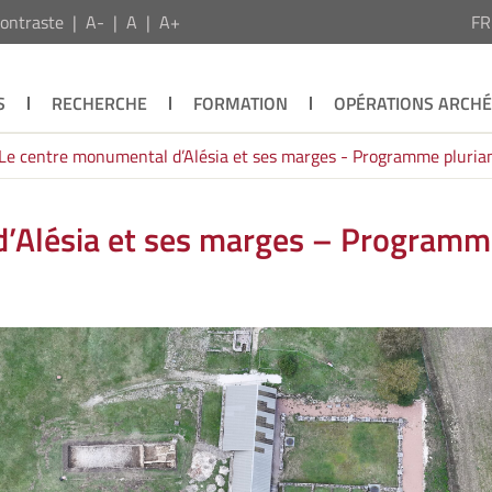
ontraste
A-
A
A+
F
S
RECHERCHE
FORMATION
OPÉRATIONS ARCH
Le centre monumental d’Alésia et ses marges - Programme pluri
d’Alésia et ses marges – Programm