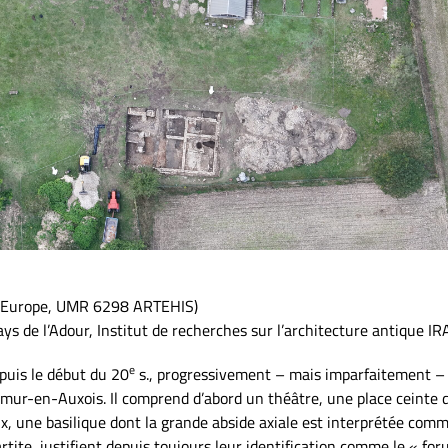
 Europe, UMR 6298 ARTEHIS)
ays de l’Adour, Institut de recherches sur l’architecture antique 
e
puis le début du 20
s., progressivement – mais imparfaitement – d
mur-en-Auxois. Il comprend d’abord un théâtre, une place ceinte d
x, une basilique dont la grande abside axiale est interprétée comme 
ite, justifient depuis toujours leur identification comme le « for