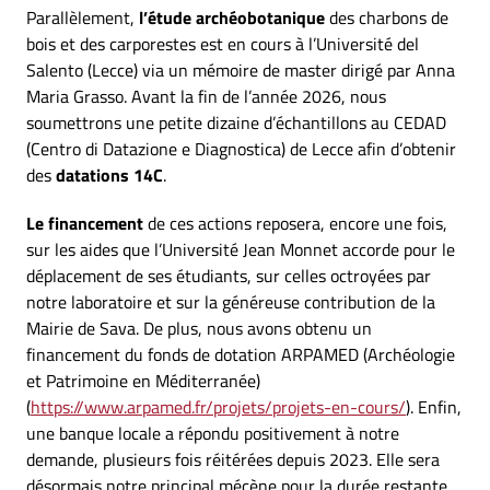
Parallèlement,
l’étude archéobotanique
des charbons de
bois et des carporestes est en cours à l’Université del
Salento (Lecce) via un mémoire de master dirigé par Anna
Maria Grasso. Avant la fin de l’année 2026, nous
soumettrons une petite dizaine d’échantillons au CEDAD
(Centro di Datazione e Diagnostica) de Lecce afin d’obtenir
des
datations 14C
.
Le financement
de ces actions reposera, encore une fois,
sur les aides que l’Université Jean Monnet accorde pour le
déplacement de ses étudiants, sur celles octroyées par
notre laboratoire et sur la généreuse contribution de la
Mairie de Sava. De plus, nous avons obtenu un
financement du fonds de dotation ARPAMED (Archéologie
et Patrimoine en Méditerranée)
(
https://www.arpamed.fr/projets/projets-en-cours/
). Enfin,
une banque locale a répondu positivement à notre
demande, plusieurs fois réitérées depuis 2023. Elle sera
désormais notre principal mécène pour la durée restante