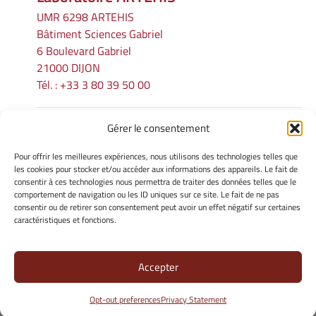
UMR 6298 ARTEHIS
Bâtiment Sciences Gabriel
6 Boulevard Gabriel
21000 DIJON
Tél. : +33 3 80 39 50 00
Gérer le consentement
INFORMATIONS LÉGALES
Pour offrir les meilleures expériences, nous utilisons des technologies telles que
Mentions légales
les cookies pour stocker et/ou accéder aux informations des appareils. Le fait de
consentir à ces technologies nous permettra de traiter des données telles que le
Gérer mes cookies
comportement de navigation ou les ID uniques sur ce site. Le fait de ne pas
Politique de cookies
consentir ou de retirer son consentement peut avoir un effet négatif sur certaines
Déclaration de confidentialité
caractéristiques et fonctions.
Avertissement
Accepter
Site Officiel - ARTEHIS @ 2026
Opt-out preferences
Privacy Statement
Copyright Université de Bourgogne Europe