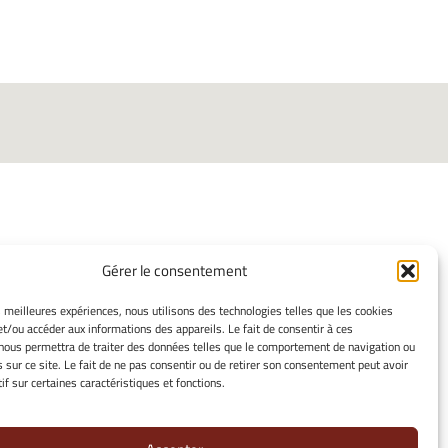
Gérer le consentement
INFORMATIONS LÉGALES
es meilleures expériences, nous utilisons des technologies telles que les cookies
et/ou accéder aux informations des appareils. Le fait de consentir à ces
Mentions légales
nous permettra de traiter des données telles que le comportement de navigation ou
Gérer mes cookies
s sur ce site. Le fait de ne pas consentir ou de retirer son consentement peut avoir
Politique de cookies
if sur certaines caractéristiques et fonctions.
Déclaration de confidentialité
Avertissement