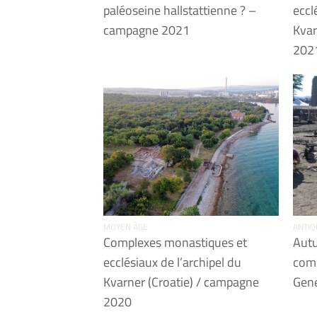
paléoseine hallstattienne ? –
eccl
campagne 2021
Kvar
202
MOYEN ÂGE
ANTIQ
Complexes monastiques et
Autu
ecclésiaux de l’archipel du
com
Kvarner (Croatie) / campagne
Gen
2020