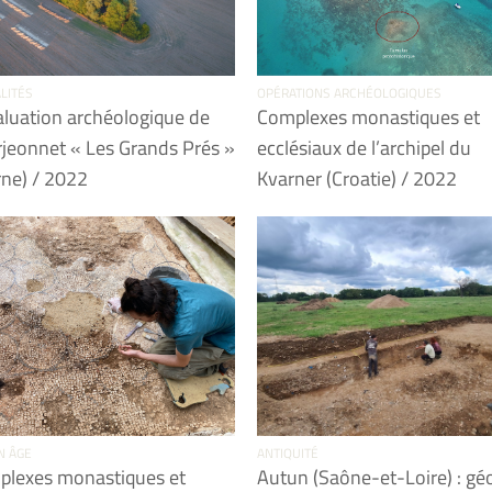
LITÉS
OPÉRATIONS ARCHÉOLOGIQUES
aluation archéologique de
Complexes monastiques et
jeonnet « Les Grands Prés »
ecclésiaux de l’archipel du
ne) / 2022
Kvarner (Croatie) / 2022
N ÂGE
ANTIQUITÉ
lexes monastiques et
Autun (Saône-et-Loire) : gé