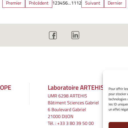
Premier
Précédent
1
2
3
4
5
6
…
11
12
Suivant
Dernier
ROPE
Laboratoire ARTEHIS
Pour offrir l
pour stocker 
UMR 6298 ARTEHIS
technologies 
Bâtiment Sciences Gabriel
les ID unique
6 Boulevard Gabriel
un effet négat
21000 DIJON
Tél. : +33 3 80 39 50 00