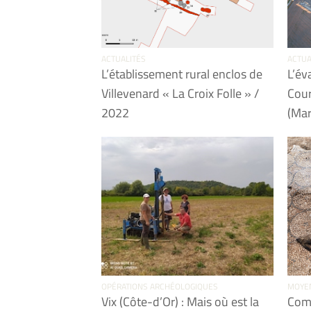
ACTUALITÉS
ACTUA
L’établissement rural enclos de
L’év
Villevenard « La Croix Folle » /
Cour
2022
(Mar
OPÉRATIONS ARCHÉOLOGIQUES
MOYE
Vix (Côte-d’Or) : Mais où est la
Comp