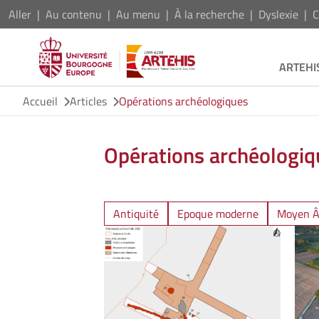
Aller
Au contenu
Au menu
À la recherche
Dyslexie
C
ARTEHI
Accueil
Articles
Opérations archéologiques
Opérations archéologiq
Antiquité
Epoque moderne
Moyen 