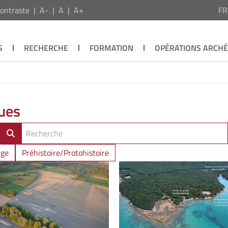
ontraste
A-
A
A+
F
S
RECHERCHE
FORMATION
OPÉRATIONS ARCH
ues
Âge
Préhistoire/Protohistoire