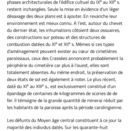
e
e
phases architecturales de l’édifice cultuel du IX
au XII
s.
restent inchangées. Seule la mise en évidence d’un léger
désaxage des deux plans est à ajouter. En revanche leur
environnement est mieux connu. A l’est, autour du chevet
du dernier état, les inhumations côtoient deux ossuaires,
des constructions sur poteau et des structures de
e
e
combustion datées du XI
et XII
s. Mêmes si ces types
d’aménagement peuvent exister au cœur de cimetières
paroissiaux, ceux des Crassées annoncent probablement la
périphérie du cimetière car plus à l’ouest, elles sont
totalement absentes. Au même endroit, la préservation de
deux états de sol est également à noter. Le plus récent,
e
e
daté du XI
au XIII
s., est exclusivement constitué d’un
épandage de centaines de kilogrammes de scories de de
fer. Il témoigne de la grande quantité de minerai réduit par
les habitants de la paroisse après la période carolingienne.
Les défunts du Moyen âge central constituent à ce jour la
majorité des individus datés. Sur les quarante-huit