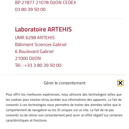
BP 27877 21078 DIJON CEDEX
03 80 39 50 00
Laboratoire ARTEHIS
UMR 6298 ARTEHIS
Bâtiment Sciences Gabriel
6 Boulevard Gabriel
21000 DIJON
Tél. : +33 3 80 39 50 00
Gérer le consentement
INFORMATIONS LÉGALES
Pour offrir les meilleures expériences, nous utilisons des technologies telles que
Mentions légales
les cookies pour stocker et/ou accéder aux informations des appareils. Le fait de
consentir à ces technologies nous permettra de traiter des données telles que le
Gérer mes cookies
comportement de navigation ou les ID uniques sur ce site. Le fait de ne pas
Politique de cookies
consentir ou de retirer son consentement peut avoir un effet négatif sur certaines
Déclaration de confidentialité
caractéristiques et fonctions.
Avertissement