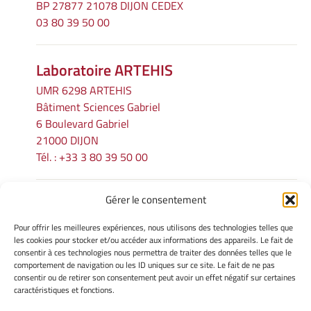
BP 27877 21078 DIJON CEDEX
03 80 39 50 00
Laboratoire ARTEHIS
UMR 6298 ARTEHIS
Bâtiment Sciences Gabriel
6 Boulevard Gabriel
21000 DIJON
Tél. : +33 3 80 39 50 00
Gérer le consentement
INFORMATIONS LÉGALES
Pour offrir les meilleures expériences, nous utilisons des technologies telles que
Mentions légales
les cookies pour stocker et/ou accéder aux informations des appareils. Le fait de
consentir à ces technologies nous permettra de traiter des données telles que le
Gérer mes cookies
comportement de navigation ou les ID uniques sur ce site. Le fait de ne pas
Politique de cookies
consentir ou de retirer son consentement peut avoir un effet négatif sur certaines
Déclaration de confidentialité
caractéristiques et fonctions.
Avertissement