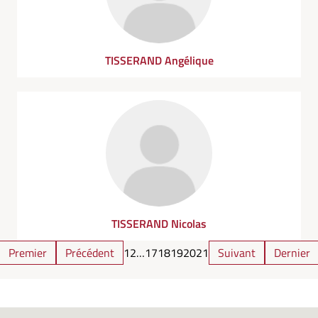
TISSERAND Angélique
TISSERAND Nicolas
Premier
Précédent
1
2
…
17
18
19
20
21
Suivant
Dernier