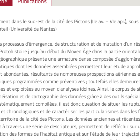
che
Publications
t dans le sud-est de la cité des Pictons (IIe av. – VIe apr.), sous l
teil (Université de Nantes)
des processus d’émergence, de structuration et de mutation d’un r
 Protohistoire jusqu’au début du Moyen Âge dans la partie orientale
e géographique présente une armature dense composée d’aggloméra
tiques dont les données assemblées permettent leur étude approfo
et abondantes, résultants de nombreuses prospections aériennes e
giques programmées comme préventives ; toutefois elles demeuren
 et exploitées au moyen d’analyses idoines. Ainsi, le corpus de sit
isation et de cartographie des données grâce à des outils spécia
stématiquement compilées, il est donc question de situer les ruptu
et chronologiques et de caractériser les particularismes dans les f
 territoire de la cité des Pictons. Les données anciennes et récent
s à travers une série de descripteurs, permettent de réfléchir sur 
ation des formes de l’habitat antique et sur l’étude de leur trajecto