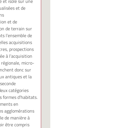
é et isolé sur une
ualisées et de
ons
ion et de
ion de terrain sur
nts l’ensemble de
lles acquisitions
tres, prospections
e à l’acquisition
 régionale, micro-
penchent donc sur
ux antiques et la
e seconde
deux catégories
s formes d’habitats.
ements en
les agglomérations
le de manière à
ir être compris