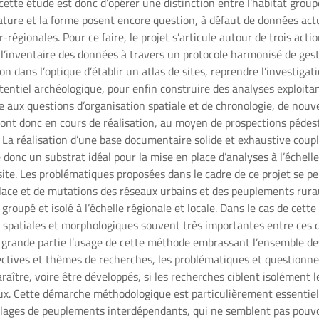
ette étude est donc d’opérer une distinction entre l’habitat group
nature et la forme posent encore question, à défaut de données act
-régionales. Pour ce faire, le projet s’articule autour de trois acti
l’inventaire des données à travers un protocole harmonisé de gest
on dans l’optique d’établir un atlas de sites, reprendre l’investigat
otentiel archéologique, pour enfin construire des analyses exploita
 aux questions d’organisation spatiale et de chronologie, de nouve
sont donc en cours de réalisation, au moyen de prospections pédes
 La réalisation d’une base documentaire solide et exhaustive couplé
donc un substrat idéal pour la mise en place d’analyses à l’échelle
u site. Les problématiques proposées dans le cadre de ce projet se 
lace et de mutations des réseaux urbains et des peuplements rura
 groupé et isolé à l’échelle régionale et locale. Dans le cas de cett
 spatiales et morphologiques souvent très importantes entre ces 
n grande partie l’usage de cette méthode embrassant l’ensemble de
ctives et thèmes de recherches, les problématiques et questionn
aître, voire être développés, si les recherches ciblent isolément 
aux. Cette démarche méthodologique est particulièrement essentiel
lages de peuplements interdépendants, qui ne semblent pas pouvo