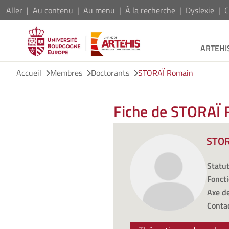
Aller
Au contenu
Au menu
À la recherche
Dyslexie
C
ARTEHI
Accueil
Membres
Doctorants
STORAÏ Romain
Fiche de STORAÏ
STOR
Statut
Foncti
Axe de
Contac