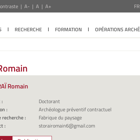
ontraste
A-
A
A+
F
S
RECHERCHE
FORMATION
OPÉRATIONS ARCH
 Romain
AÏ Romain
 :
Doctorant
on :
Archéologue préventif contractuel
 recherche :
Fabrique du paysage
t :
storairomain6@gmail.com