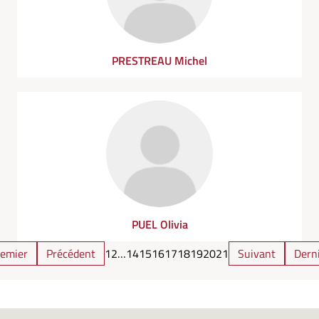
PRESTREAU Michel
PUEL Olivia
emier
Précédent
1
2
…
14
15
16
17
18
19
20
21
Suivant
Dern