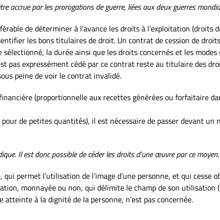
tre accrue par les prorogations de guerre, liées aux deux guerres mondia
éférable de déterminer à l’avance les droits à l’exploitation (droits
ntifier les bons titulaires de droit. Un contrat de cession de droits 
re sélectionné, la durée ainsi que les droits concernés et les modes d’
est pas expressément cédé par ce contrat reste au titulaire des dro
ous peine de voir le contrat invalidé.
financière (proportionnelle aux recettes générées ou forfaitaire da
our de petites quantités), il est nécessaire de passer devant un no
ridique. Il est donc possible de céder les droits d’une œuvre par ce moyen.
e, qui permet l’utilisation de l’image d’une personne, et qui cesse 
isation, monnayée ou non, qui délimite le champ de son utilisation (t
te atteinte à la dignité de la personne, n’est pas concernée.