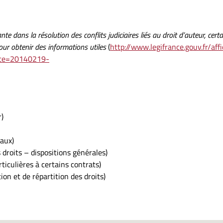
e dans la résolution des conflits judiciaires liés au droit d’auteur, certa
pour obtenir des informations utiles
(
http://www.legifrance.gouv.fr/aff
xte=20140219-
r)
iaux)
s droits – dispositions générales)
ticulières à certains contrats)
ion et de répartition des droits)