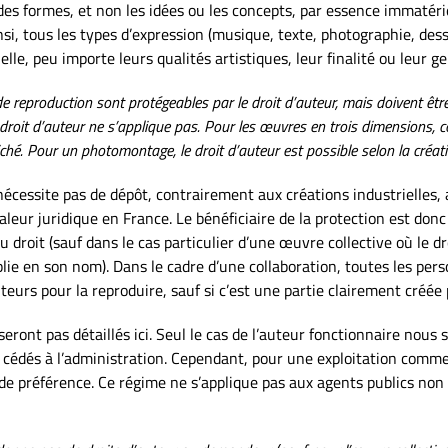
es formes, et non les idées ou les concepts, par essence immatériel
nsi, tous les types d’expression (musique, texte, photographie, des
le, peu importe leurs qualités artistiques, leur finalité ou leur ge
e reproduction sont protégeables par le droit d’auteur, mais doivent êt
le droit d’auteur ne s’applique pas. Pour les œuvres en trois dimensions
iché. Pour un photomontage, le droit d’auteur est possible selon la créat
 nécessite pas de dépôt, contrairement aux créations industrielles,
aleur juridique en France. Le bénéficiaire de la protection est don
u droit (sauf dans le cas particulier d’une œuvre collective où le dr
blie en son nom). Dans le cadre d’une collaboration, toutes les per
auteurs pour la reproduire, sauf si c’est une partie clairement créée
 seront pas détaillés ici. Seul le cas de l’auteur fonctionnaire nous
cédés à l’administration. Cependant, pour une exploitation commerc
t de préférence. Ce régime ne s’applique pas aux agents publics no