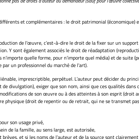
onne pas de droits d’auteur au demandeur (sauf pour l’œuvre collective)
ifférents et complémentaires : le droit patrimonial (économique) et
oduction de l’œuvre, c’est-à-dire le droit de la fixer sur un support 
ion. Y sont également associés le droit de réadaptation (reproduct
 n’importe quelle forme, pour n’importe quel média) et de suite (
e par un professionnel du marché de l’art).
liénable, imprescriptible, perpétuel. L’auteur peut décider du princ
de divulgation), exiger que son nom, ainsi que ces qualités dans c
 modifications de son œuvre ou à des atteintes à son esprit (droit 
e physique (droit de repentir ou de retrait, qui ne se transmet pas
our son usage privé,
ein de la famille, au sens large, est autorisée,
nt brèves, et si les noms de l’auteur et de la source sont clairement