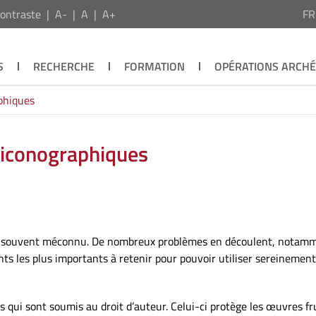
ontraste
A-
A
A+
F
S
RECHERCHE
FORMATION
OPÉRATIONS ARCH
aphiques
 iconographiques
r est souvent méconnu. De nombreux problèmes en découlent, notamme
oints les plus importants à retenir pour pouvoir utiliser sereinem
s qui sont soumis au droit d’auteur. Celui-ci protège les œuvres fru