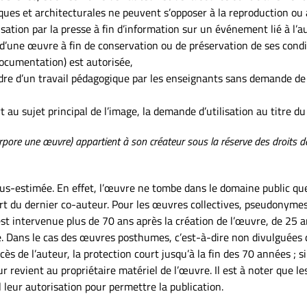
ues et architecturales ne peuvent s’opposer à la reproduction ou à
isation par la presse à fin d’information sur un événement lié à l’a
 d’une œuvre à fin de conservation ou de préservation de ses condi
documentation) est autorisée,
re d’un travail pédagogique par les enseignants sans demande de dr
au sujet principal de l’image, la demande d’utilisation au titre du 
pore une œuvre) appartient à son créateur sous la réserve des droits de
us-estimée. En effet, l’œuvre ne tombe dans le domaine public que 
ort du dernier co-auteur. Pour les œuvres collectives, pseudonyme
 est intervenue plus de 70 ans après la création de l’œuvre, de 25 a
 Dans le cas des œuvres posthumes, c’est-à-dire non divulguées du v
cès de l’auteur, la protection court jusqu’à la fin des 70 années ; si
ur revient au propriétaire matériel de l’œuvre. Il est à noter que l
l leur autorisation pour permettre la publication.