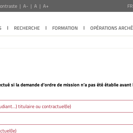
ontraste
A-
A
A+
F
S
RECHERCHE
FORMATION
OPÉRATIONS ARCH
tué si la demande d’ordre de mission n’a pas été établie avant 
diant…) titulaire ou contractuel(le)
ctuel(le)