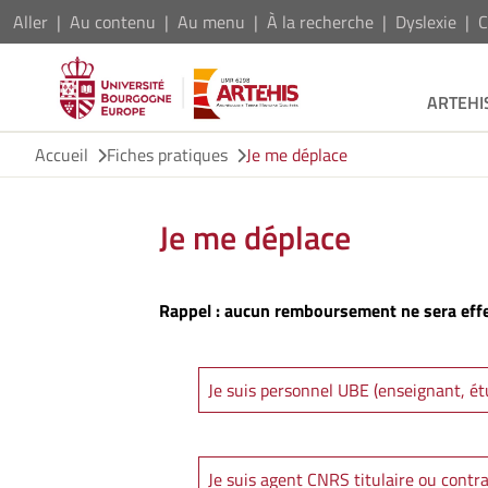
Aller
Au contenu
Au menu
À la recherche
Dyslexie
C
ARTEHI
Accueil
Fiches pratiques
Je me déplace
Je me déplace
Rappel : aucun remboursement ne sera effec
Je suis personnel UBE (enseignant, étu
Je suis agent CNRS titulaire ou contra