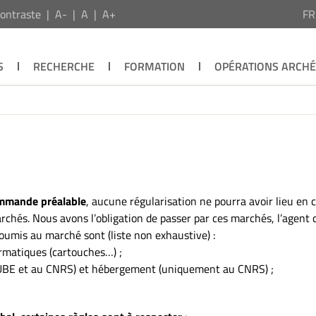
ontraste
A-
A
A+
F
S
RECHERCHE
FORMATION
OPÉRATIONS ARCH
commande préalable
, aucune régularisation ne pourra avoir lieu en 
archés. Nous avons l’obligation de passer par ces marchés, l’agent 
oumis au marché sont (liste non exhaustive) :
rmatiques (cartouches…) ;
à l’UBE et au CNRS) et hébergement (uniquement au CNRS) ;