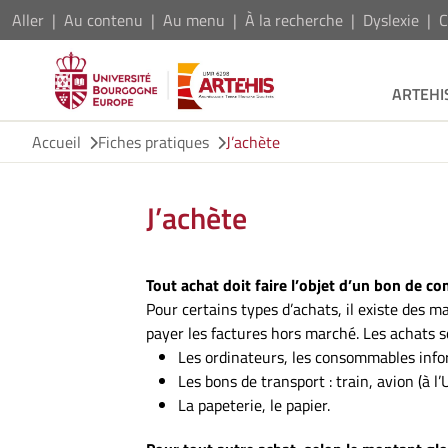
Aller
Au contenu
Au menu
À la recherche
Dyslexie
C
ARTEHI
Accueil
Fiches pratiques
J’achète
J’achète
Tout achat doit faire l’objet d’un bon de 
Pour certains types d’achats, il existe des m
payer les factures hors marché. Les achats s
Les ordinateurs, les consommables info
Les bons de transport : train, avion (
La papeterie, le papier.