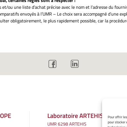
al, certaines règles sont à respecter :
 et/ou une liste d’achat précise avec le nom et l’adresse du fourni
omparatifs envoyés à l’UMR – Le choix sera accompagné d’une expli
lter obligatoirement, le plus rapidement possible, car la procédur
ROPE
Laboratoire ARTEHIS
Pour offrir l
pour stocker 
UMR 6298 ARTEHIS