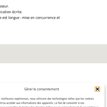
sseur.
cation écrite.
e est longue : mise en concurrence et
Gérer le consentement
INFORMATIONS LÉGALES
es meilleures expériences, nous utilisons des technologies telles que les cookies
et/ou accéder aux informations des appareils. Le fait de consentir à ces
Mentions légales