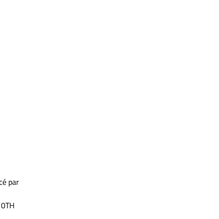
cé par
10TH