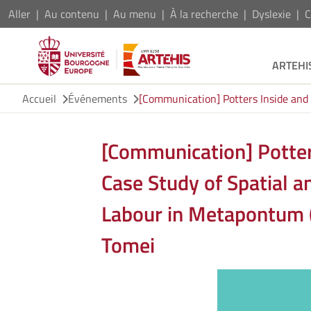
Aller
Au contenu
Au menu
À la recherche
Dyslexie
C
ARTEHI
Accueil
Événements
[Communication] Potters Inside and O
[Communication] Potters
Case Study of Spatial a
Labour in Metapontum (7
Tomei