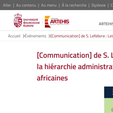
Aller
Au contenu
Au menu
À la recherche
Dyslexie
C
ARTEHI
Accueil
Événements
[Communication] de S. Lefebvre : Les
[Communication] de S. L
la hiérarchie administra
africaines